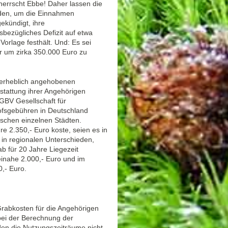
errscht Ebbe! Daher lassen die
rden, um die Einnahmen
ekündigt, ihre
bezügliches Defizit auf etwa
Vorlage festhält. Und: Es sei
hr um zirka 350.000 Euro zu
nerheblich angehobenen
stattung ihrer Angehörigen
„GBV Gesellschaft für
ofsgebühren in Deutschland
ischen einzelnen Städten.
e 2.350,- Euro koste, seien es in
 in regionalen Unterschieden,
ab für 20 Jahre Liegezeit
inahe 2.000,- Euro und im
0,- Euro.
Grabkosten für die Angehörigen
bei der Berechnung der
den die Nutzungszeiträume nicht