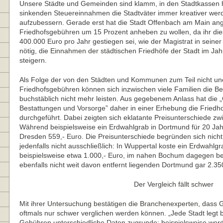
Unsere Städte und Gemeinden sind klamm, in den Stadtkassen h
sinkenden Steuereinnahmen die Stadtväter immer kreativer we
aufzubessern. Gerade erst hat die Stadt Offenbach am Main ang
Friedhofsgebühren um 15 Prozent anheben zu wollen, da ihr dies
400.000 Euro pro Jahr gestiegen sei, wie der Magistrat in seiner 
nötig, die Einnahmen der städtischen Friedhöfe der Stadt im Ja
steigern.
Als Folge der von den Städten und Kommunen zum Teil nicht u
Friedhofsgebühren können sich inzwischen viele Familien die Be
buchstäblich nicht mehr leisten. Aus gegebenem Anlass hat die 
Bestattungen und Vorsorge” daher in einer Erhebung die Friedh
durchgeführt. Dabei zeigten sich eklatante Preisunterschiede zw
Während beispielsweise ein Erdwahlgrab in Dortmund für 20 Jahr
Dresden 559,- Euro. Die Preisunterschiede begründen sich nicht
jedenfalls nicht ausschließlich: In Wuppertal koste ein Erdwahlgr
beispielsweise etwa 1.000,- Euro, im nahen Bochum dagegen be
ebenfalls nicht weit davon entfernt liegenden Dortmund gar 2.35
Der Vergleich fällt schwer
Mit ihrer Untersuchung bestätigen die Branchenexperten, dass 
oftmals nur schwer verglichen werden können. „Jede Stadt legt 
Gebühren unterschiedliche Daten zugrunde; beispielsweise wer