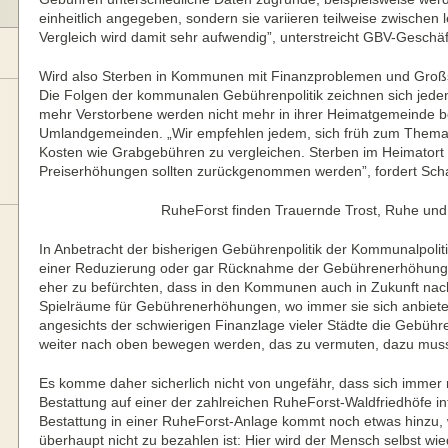
einheitlich angegeben, sondern sie variieren teilweise zwischen 
Vergleich wird damit sehr aufwendig”, unterstreicht GBV-Geschä
Wird also Sterben in Kommunen mit Finanzproblemen und Gro
Die Folgen der kommunalen Gebührenpolitik zeichnen sich jede
mehr Verstorbene werden nicht mehr in ihrer Heimatgemeinde be
Umlandgemeinden. „Wir empfehlen jedem, sich früh zum Thema 
Kosten wie Grabgebühren zu vergleichen. Sterben im Heimatort d
Preiserhöhungen sollten zurückgenommen werden”, fordert Sch
RuheForst finden Trauernde Trost, Ruhe und 
In Anbetracht der bisherigen Gebührenpolitik der Kommunalpoliti
einer Reduzierung oder gar Rücknahme der Gebührenerhöhungen
eher zu befürchten, dass in den Kommunen auch in Zukunft nac
Spielräume für Gebührenerhöhungen, wo immer sie sich anbieten
angesichts der schwierigen Finanzlage vieler Städte die Gebü
weiter nach oben bewegen werden, das zu vermuten, dazu muss
Es komme daher sicherlich nicht von ungefähr, dass sich immer
Bestattung auf einer der zahlreichen RuheForst-Waldfriedhöfe in
Bestattung in einer RuheForst-Anlage kommt noch etwas hinzu,
überhaupt nicht zu bezahlen ist: Hier wird der Mensch selbst wie