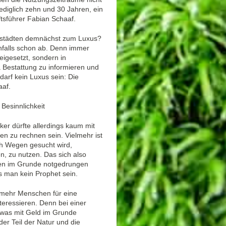
lediglich zehn und 30 Jahren, ein
ftsführer Fabian Schaaf.
ßstädten demnächst zum Luxus?
nfalls schon ab. Denn immer
igesetzt, sondern in
Bestattung zu informieren und
arf kein Luxus sein: Die
aaf.
Besinnlichkeit
ker dürfte allerdings kaum mit
 zu rechnen sein. Vielmehr ist
h Wegen gesucht wird,
, zu nutzen. Das sich also
hren im Grunde notgedrungen
 man kein Prophet sein.
 mehr Menschen für eine
teressieren. Denn bei einer
 was mit Geld im Grunde
der Teil der Natur und die